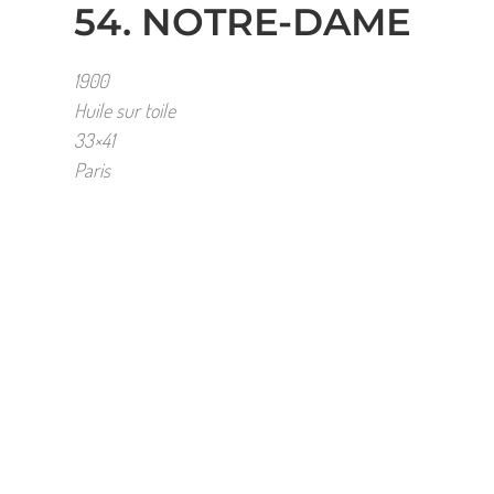
54. NOTRE-DAME
1900
Huile sur toile
33×41
Paris