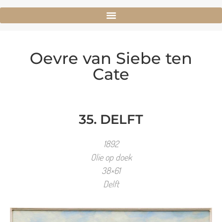
Oevre van Siebe ten
Cate
35. DELFT
1892
Olie op doek
38×61
Delft