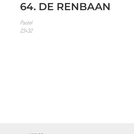
64. DE RENBAAN
Pastel
23×32