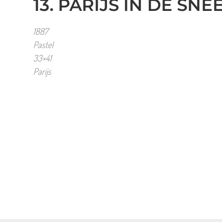
13. PARIJS IN DE SN
1887
Pastel
33×41
Parijs