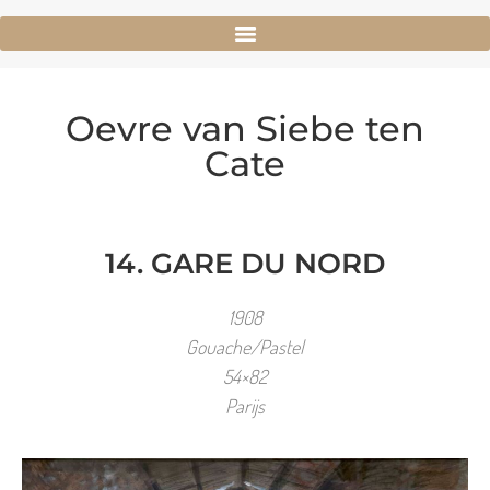
Oevre van Siebe ten
Cate
14. GARE DU NORD
1908
Gouache/Pastel
54×82
Parijs