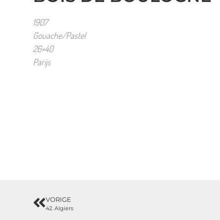
1907
Gouache/Pastel
26×40
Parijs
VORIGE
42. Algiers