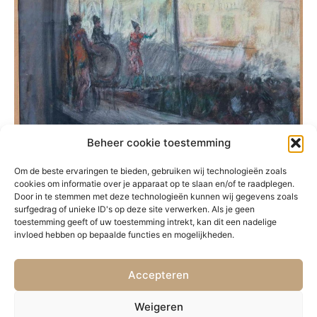
Beheer cookie toestemming
Om de beste ervaringen te bieden, gebruiken wij technologieën zoals
cookies om informatie over je apparaat op te slaan en/of te raadplegen.
Door in te stemmen met deze technologieën kunnen wij gegevens zoals
surfgedrag of unieke ID's op deze site verwerken. Als je geen
toestemming geeft of uw toestemming intrekt, kan dit een nadelige
invloed hebben op bepaalde functies en mogelijkheden.
Accepteren
VORIGE
VOLGENDE
43. Schaatsers in het Bois de Boulogne
45. Rivier in een stad
Weigeren