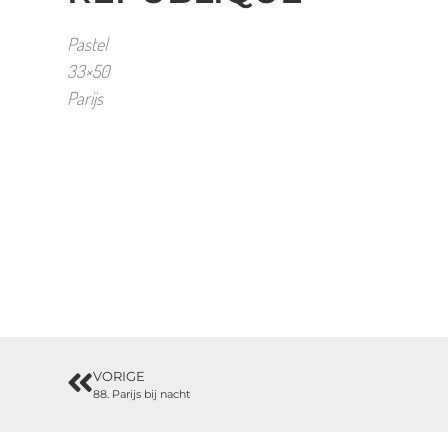
Pastel
33×50
Parijs
VORIGE
88. Parijs bij nacht