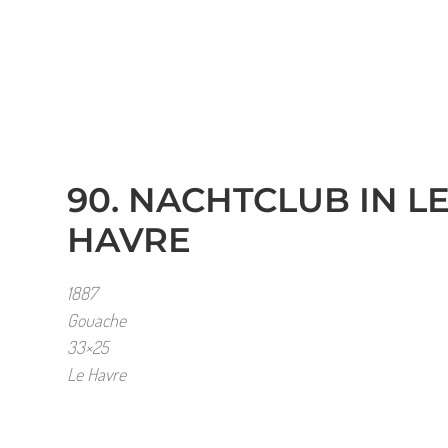
90. NACHTCLUB IN L
HAVRE
1887
Gouache
33×25
Le Havre